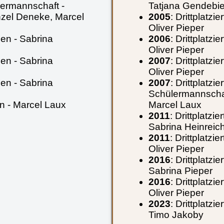
lermannschaft -
Tatjana Gendebi
nzel Deneke, Marcel
2005
: Drittplatz
Oliver Pieper
en - Sabrina
2006
: Drittplatz
Oliver Pieper
en - Sabrina
2007
: Drittplatz
Oliver Pieper
en - Sabrina
2007
: Drittplatzi
Schülermannschaft
n - Marcel Laux
Marcel Laux
2011
: Drittplatz
Sabrina Heinreic
2011
: Drittplatzi
Oliver Pieper
2016
: Drittplatz
Sabrina Pieper
2016
: Drittplatz
Oliver Pieper
2023
: Drittplatz
Timo Jakoby