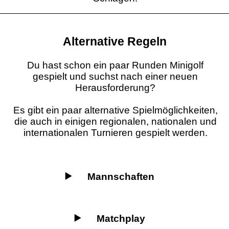
Alternative Regeln
Du hast schon ein paar Runden Minigolf
gespielt und suchst nach einer neuen
Herausforderung?
Es gibt ein paar alternative Spielmöglichkeiten,
die auch in einigen regionalen, nationalen und
internationalen Turnieren gespielt werden.
Mannschaften
Matchplay