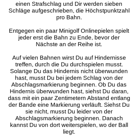
einen Strafschlag und Dir werden sieben
Schläge aufgeschrieben, die Höchstpunktzahl
pro Bahn.
Entgegen ein paar Minigolf Onlinepielen spielt
jeder erst die Bahn zu Ende, bevor der
Nächste an der Reihe ist.
Auf vielen Bahnen wirst Du auf Hindernisse
treffen, durch die Du durchspielen musst.
Solange Du das Hindernis nicht überwunden
hast, musst Du bei jedem Schlag von der
Abschlagsmarkierung beginnen. Ob Du das
Hindernis überwunden hast, siehst Du daran,
dass mit ein paar Zentimetern Abstand entlang
der Bande eine Markierung verläuft. Siehst Du
sie nicht, musst Du leider von der
Abschlagsmarkierung beginnen. Danach
kannst Du von dort weiterspielen, wo der Ball
liegt.