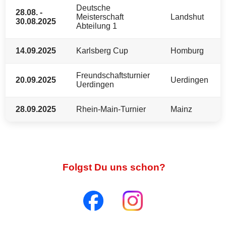
Deutsche
28.08. -
Meisterschaft
Landshut
30.08.2025
Abteilung 1
14.09.2025
Karlsberg Cup
Homburg
Freundschaftsturnier
20.09.2025
Uerdingen
Uerdingen
28.09.2025
Rhein-Main-Turnier
Mainz
Folgst Du uns schon?