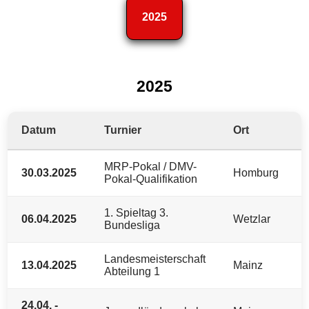
2025
2025
Datum
Turnier
Ort
MRP-Pokal / DMV-
30.03.2025
Homburg
Pokal-Qualifikation
1. Spieltag 3.
06.04.2025
Wetzlar
Bundesliga
Landesmeisterschaft
13.04.2025
Mainz
Abteilung 1
24.04. -